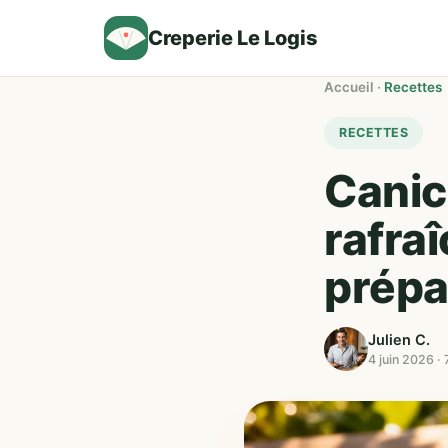
Creperie Le Logis
Accueil
·
Recettes
RECETTES
Canic
rafraî
prépa
Julien C.
4 juin 2026 · 