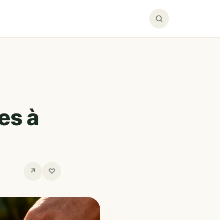
es à
↗
♡