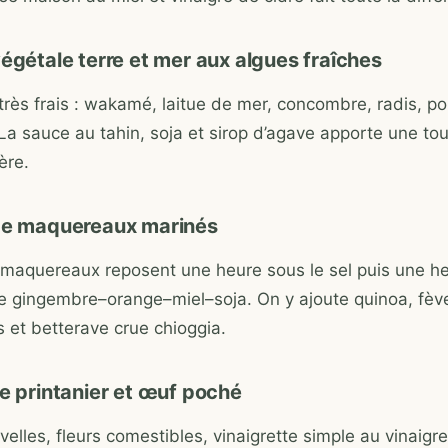
végétale terre et mer aux algues fraîches
rès frais : wakamé, laitue de mer, concombre, radis, 
La sauce au tahin, soja et sirop d’agave apporte une to
ère.
de maquereaux marinés
e maquereaux reposent une heure sous le sel puis une h
 gingembre–orange–miel–soja. On y ajoute quinoa, fèv
s et betterave crue chioggia.
le printanier et œuf poché
elles, fleurs comestibles, vinaigrette simple au vinaigre