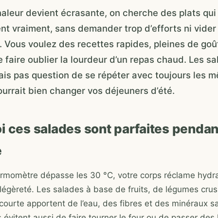
aleur devient écrasante, on cherche des plats qui
ent vraiment, sans demander trop d’efforts ni vider 
e. Vous voulez des recettes rapides, pleines de goû
 faire oublier la lourdeur d’un repas chaud. Les s
is pas question de se répéter avec toujours les 
ourrait bien changer vos déjeuners d’été.
 ces salades sont parfaites pendant
e
rmomètre dépasse les 30 °C, votre corps réclame hydra
 légèreté. Les salades à base de fruits, de légumes crus
 courte apportent de l’eau, des fibres et des minéraux 
es évitent aussi de faire tourner le four ou de passer de