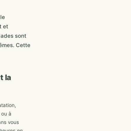
le
t et
alades sont
mêmes. Cette
 la
tation,
 ou à
sans vous
s heures en