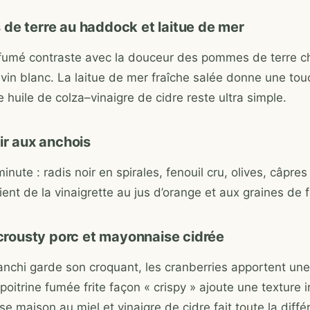
de terre au haddock et laitue de mer
fumé contraste avec la douceur des pommes de terre 
vin blanc. La laitue de mer fraîche salée donne une tou
e huile de colza–vinaigre de cidre reste ultra simple.
ir aux anchois
nute : radis noir en spirales, fenouil cru, olives, câpres
 vient de la vinaigrette au jus d’orange et aux graines de f
, crousty porc et mayonnaise cidrée
lanchi garde son croquant, les cranberries apportent une
 poitrine fumée frite façon « crispy » ajoute une texture ir
 maison au miel et vinaigre de cidre fait toute la diffé