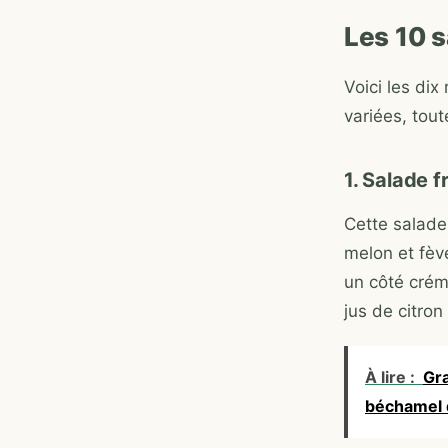
Les 10 
Voici les dix
variées, tou
1. Salade 
Cette salade
melon et fèv
un côté créme
jus de citron
À lire :
Gra
béchamel 