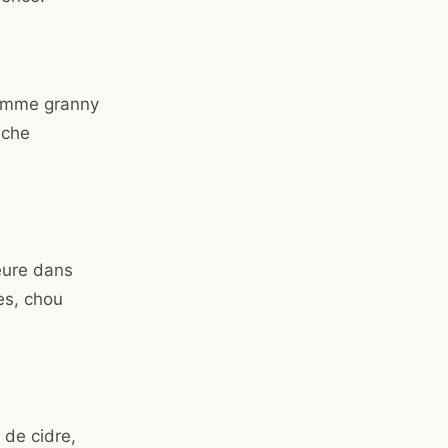
pomme granny
uche
eure dans
es, chou
 de cidre,