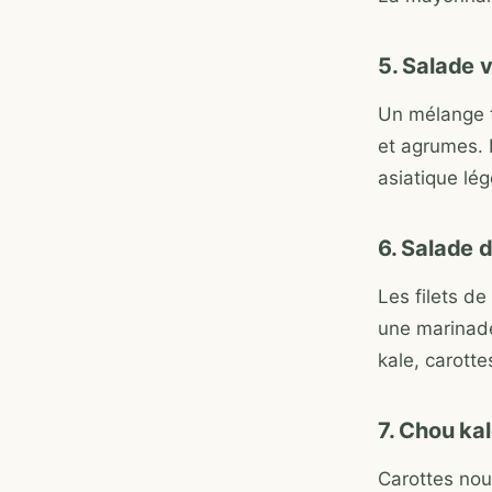
5. Salade 
Un mélange t
et agrumes. 
asiatique lég
6. Salade 
Les filets d
une marinade
kale, carotte
7. Chou ka
Carottes nouv