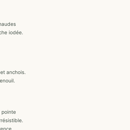
chaudes
che iodée.
 et anchois.
enouil.
 pointe
résistible.
rence.