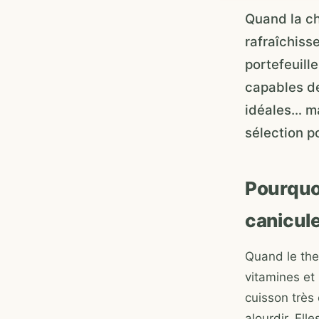
Quand la ch
rafraîchiss
portefeuill
capables de
idéales… ma
sélection p
Pourquoi
canicul
Quand le the
vitamines et
cuisson très
alourdir. Ell