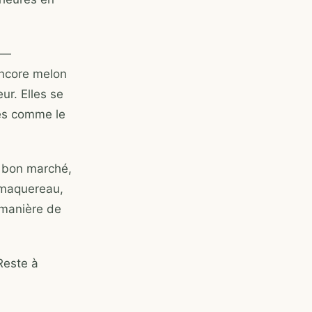
 —
encore melon
ur. Elles se
les comme le
s bon marché,
 maquereau,
 manière de
Reste à