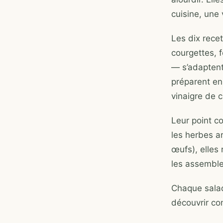
cuisine, une 
Les dix rece
courgettes, f
— s’adaptent
préparent en
vinaigre de ci
Leur point c
les herbes a
œufs), elles
les assemble
Chaque salad
découvrir co