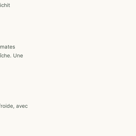
ichit
tomates
aîche. Une
froide, avec