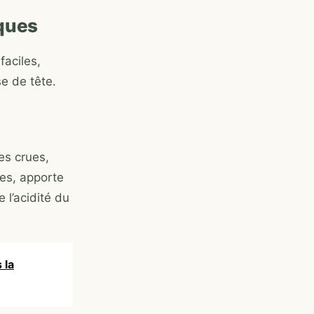
iques
faciles,
e de tête.
es crues,
ées, apporte
 l’acidité du
 la