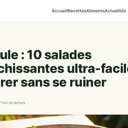
Accueil
Recettes
Aliments
Actualités
ule : 10 salades
chissantes ultra-facil
rer sans se ruiner
7 min de lecture