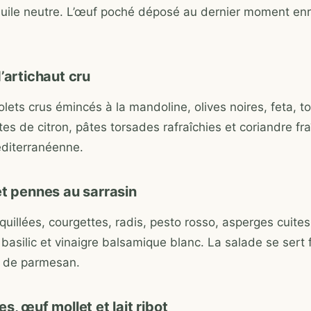
huile neutre. L’œuf poché déposé au dernier moment enr
’artichaut cru
olets crus émincés à la mandoline, olives noires, feta, 
tes de citron, pâtes torsades rafraîchies et coriandre fr
diterranéenne.
et pennes au sarrasin
uillées, courgettes, radis, pesto rosso, asperges cuites
basilic et vinaigre balsamique blanc. La salade se sert 
 de parmesan.
s, œuf mollet et lait ribot