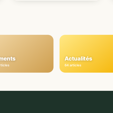
iments
Actualités
rticles
64 articles