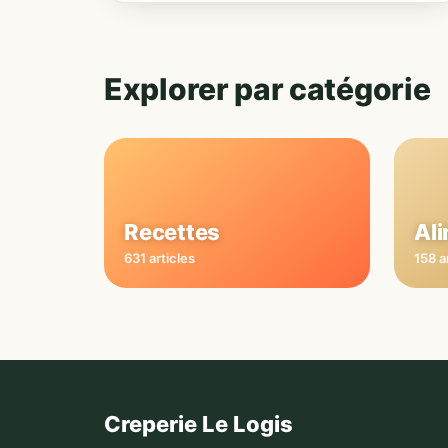
Explorer par catégorie
Recettes
Al
631 articles
158 a
Creperie Le Logis