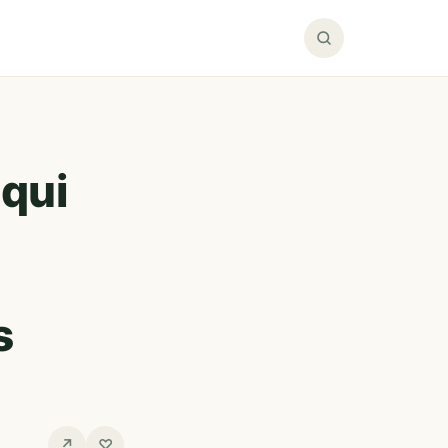
 qui
s
↗
♡