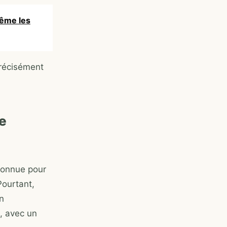
même les
précisément
e
connue pour
Pourtant,
n
, avec un