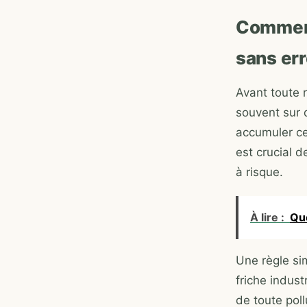
Comment
sans er
Avant toute r
souvent sur 
accumuler ce
est crucial 
à risque.
À lire :
Que
Une règle sim
friche indust
de toute poll