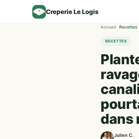
Creperie Le Logis
Accueil
·
Recettes
RECETTES
Plante
ravag
canal
pourt
dans 
Julien C.