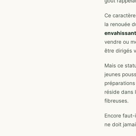
goût rappela
Ce caractère
la renouée d
envahissan
vendre ou mê
être dirigés 
Mais ce statu
jeunes pouss
préparations
réside dans 
fibreuses.
Encore faut-i
ne doit jamai