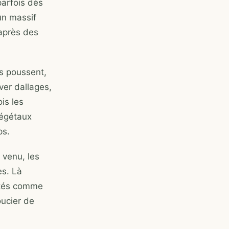
parfois dès
un massif
 après des
ls poussent,
ver dallages,
is les
végétaux
ps.
 venu, les
es. Là
vités comme
oucier de