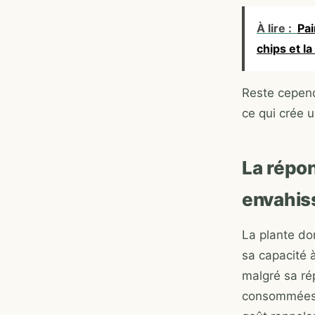
À lire :
Pai
chips et l
Reste cepend
ce qui crée 
La répon
envahis
La plante don
sa capacité à
malgré sa ré
consommées a