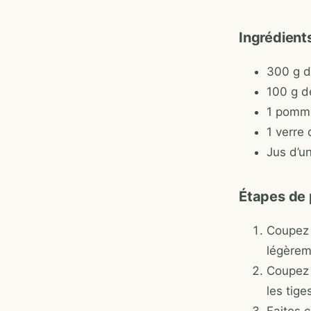
Ingrédient
300 g d
100 g d
1 pomm
1 verre 
Jus d’u
Étapes de 
Coupez 
légèrem
Coupez 
les tige