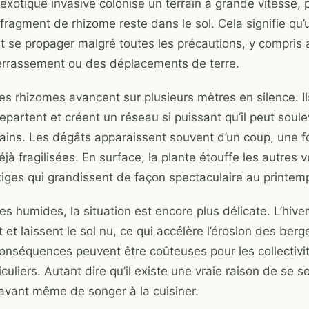
exotique invasive colonise un terrain à grande vitesse, 
fragment de rhizome reste dans le sol. Cela signifie qu’
t se propager malgré toutes les précautions, y compris
errassement ou des déplacements de terre.
ses rhizomes avancent sur plusieurs mètres en silence. I
repartent et créent un réseau si puissant qu’il peut soule
ains. Les dégâts apparaissent souvent d’un coup, une fo
jà fragilisées. En surface, la plante étouffe les autres 
tiges qui grandissent de façon spectaculaire au printem
s humides, la situation est encore plus délicate. L’hiver
 et laissent le sol nu, ce qui accélère l’érosion des berg
conséquences peuvent être coûteuses pour les collecti
iculiers. Autant dire qu’il existe une vraie raison de se s
 avant même de songer à la cuisiner.