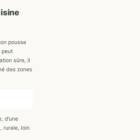
isine
apon pousse
e peut
ion sûre, il
gné des zones
e, d’une
 rurale, loin