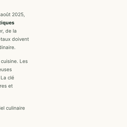
 août 2025,
tiques
r, de la
étaux doivent
dinaire.
 cuisine. Les
reuses
 La clé
res et
el culinaire