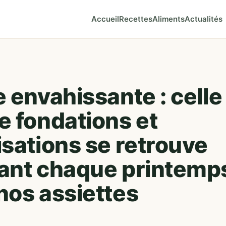
Accueil
Recettes
Aliments
Actualités
 envahissante : celle
e fondations et
isations se retrouve
ant chaque printemp
nos assiettes