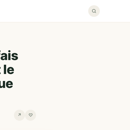
fais
 le
que
↗
♡