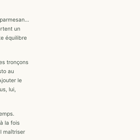
le parmesan…
ortent un
te équilibre
les tronçons
sto au
Ajouter le
s, lui,
temps.
 la fois
 maîtriser