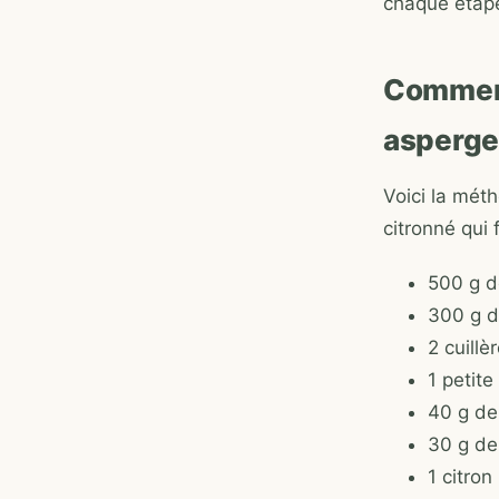
chaque éta
Comment
asperg
Voici la méth
citronné qui 
500 g d
300 g d
2 cuillè
1 petite
40 g de 
30 g de
1 citron