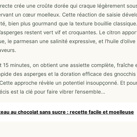
irecte crée une croûte dorée qui craque légèrement sous
ervant un cœur moelleux. Cette réaction de saisie déve
é, bien plus gourmand que la texture bouillie classique.
’asperges restent vert vif et croquantes. Le citron appo
ue, le parmesan une salinité expressive, et l’huile d’olive
aveurs.
 15 minutes, on obtient une assiette complète, fraîche e
apide des asperges et la doration efficace des gnocchis
 Cette approche révèle un potentiel insoupçonné. Et pou
écis est la clé pour faire vibrer l’ensemble…
eau au chocolat sans sucre : recette facile et moelleuse