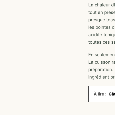
La chaleur d
tout en prés
presque toast
les pointes d
acidité toniq
toutes ces s
En seulement
La cuisson r
préparation.
ingrédient pr
À lire :
Gât