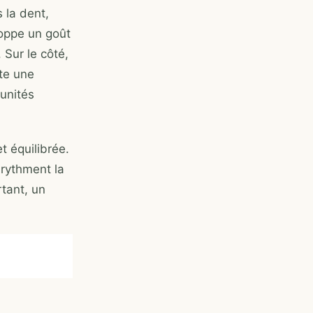
 la dent,
loppe un goût
 Sur le côté,
rte une
 unités
t équilibrée.
 rythment la
rtant, un