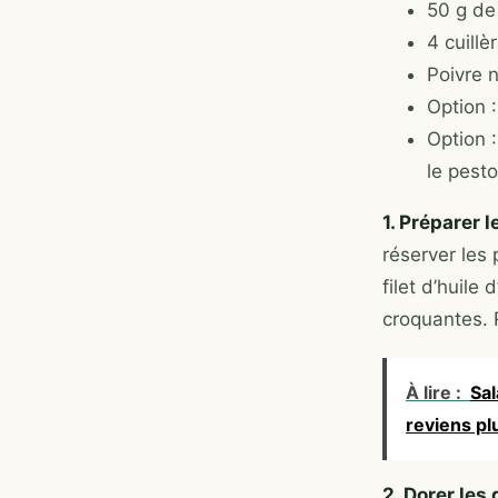
50 g de
4 cuillè
Poivre n
Option 
Option 
le pesto
1. Préparer 
réserver les
filet d’huile
croquantes. 
À lire :
Sal
reviens pl
2. Dorer les