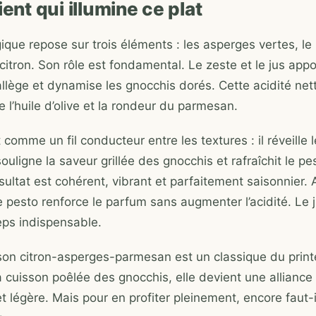
ient qui illumine ce plat
ique repose sur trois éléments : les asperges vertes, 
 citron. Son rôle est fondamental. Le zeste et le jus app
 allège et dynamise les gnocchis dorés. Cette acidité net
e l’huile d’olive et la rondeur du parmesan.
t comme un fil conducteur entre les textures : il réveille 
ouligne la saveur grillée des gnocchis et rafraîchit le pe
ésultat est cohérent, vibrant et parfaitement saisonnier. 
 pesto renforce le parfum sans augmenter l’acidité. Le ju
eps indispensable.
on citron-asperges-parmesan est un classique du prin
 cuisson poêlée des gnocchis, elle devient une alliance à
légère. Mais pour en profiter pleinement, encore faut-il