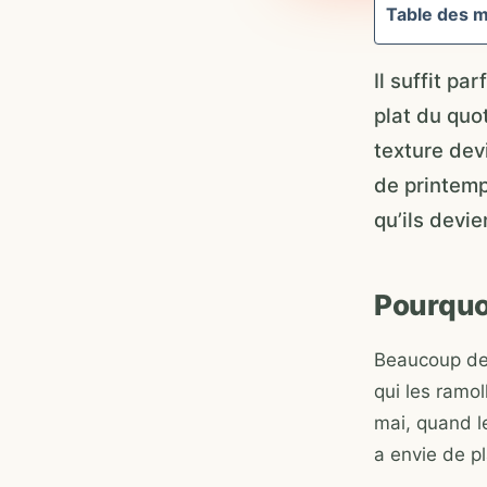
Table des m
Il suffit p
plat du quo
texture devi
de printemp
qu’ils devi
Pourquoi
Beaucoup de 
qui les ramol
mai, quand l
a envie de pl