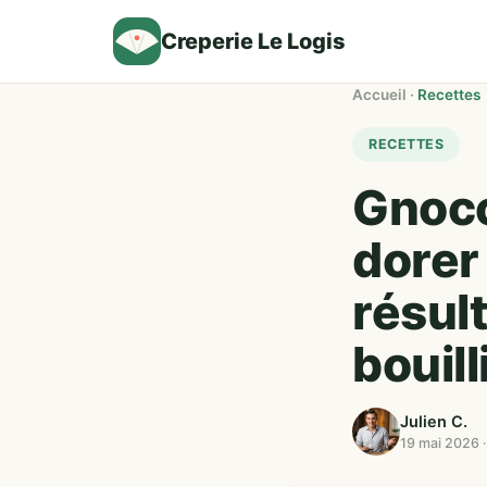
Creperie Le Logis
Accueil
·
Recettes
RECETTES
Gnocch
dorer
résult
bouill
Julien C.
19 mai 2026 ·