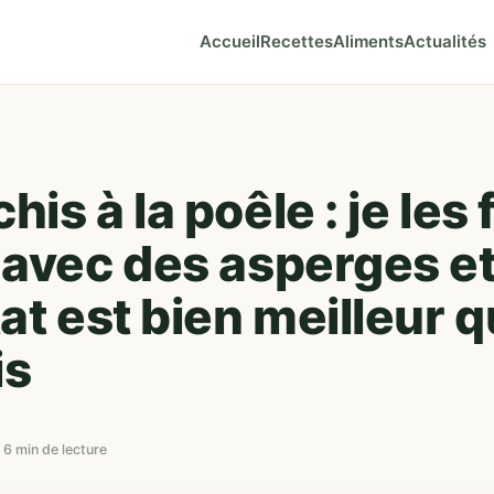
Accueil
Recettes
Aliments
Actualités
is à la poêle : je les 
 avec des asperges et
at est bien meilleur 
is
 6 min de lecture