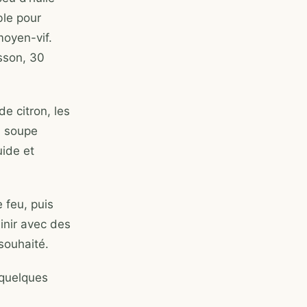
ble pour
moyen-vif.
isson, 30
de citron, les
à soupe
uide et
 feu, puis
Finir avec des
souhaité.
 quelques