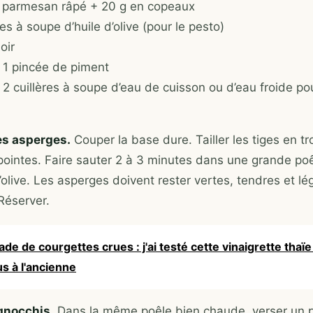
 parmesan râpé + 20 g en copeaux
res à soupe d’huile d’olive (pour le pesto)
oir
: 1 pincée de piment
: 2 cuillères à soupe d’eau de cuisson ou d’eau froide p
les asperges.
Couper la base dure. Tailler les tiges en t
 pointes. Faire sauter 2 à 3 minutes dans une grande po
 d’olive. Les asperges doivent rester vertes, tendres et 
Réserver.
ade de courgettes crues : j'ai testé cette vinaigrette thaïe
us à l'ancienne
 gnocchis.
Dans la même poêle bien chaude, verser un p