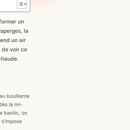
sformer un
sperges, la
rend un air
 de voir ce
 chaude.
au bouillante
dès la mi-
 basilic, on
e s’impose.