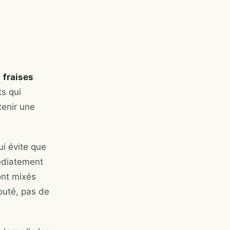
s
fraises
ts qui
tenir une
ui évite que
médiatement
ont mixés
outé, pas de