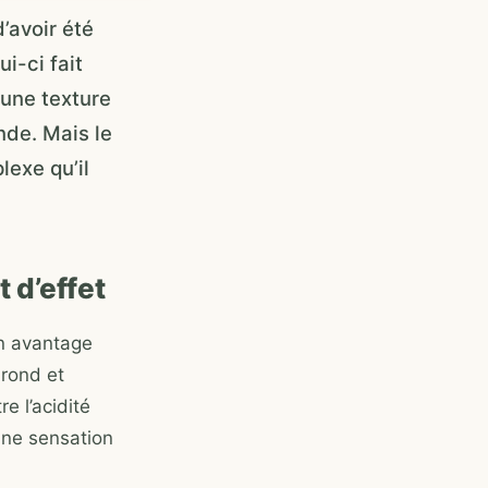
’avoir été
i-ci fait
une texture
nde. Mais le
lexe qu’il
 d’effet
un avantage
 rond et
e l’acidité
une sensation