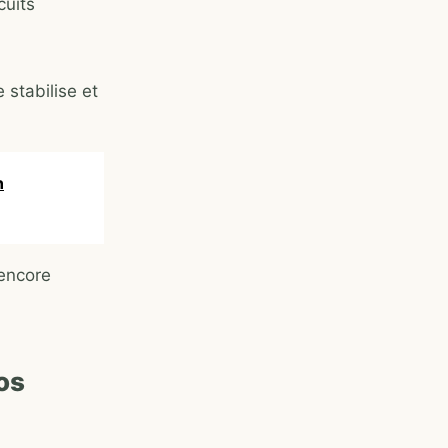
cuits
 stabilise et
n
 encore
os