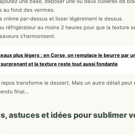
 ajoutez une base, déposer une ou deux cuillères de bis
s au fond des verrines.
la crème par-dessus et lisser légèrement le dessus.
u réfrigérateur au moins 2 heures pour que la texture se
 saveurs s’harmonisent.
eaux plus légers : en Corse, on remplace le beurre par u
 surprenant et la texture reste tout aussi fondante
repos transforme le dessert. Mais un autre détail peut
rendu final…
s, astuces et idées pour sublimer v
s