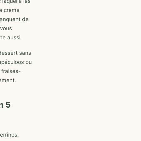
 laquelle les
ne crème
manquent de
 vous
ne aussi.
 dessert sans
spéculoos ou
 fraises-
nement.
n 5
errines.