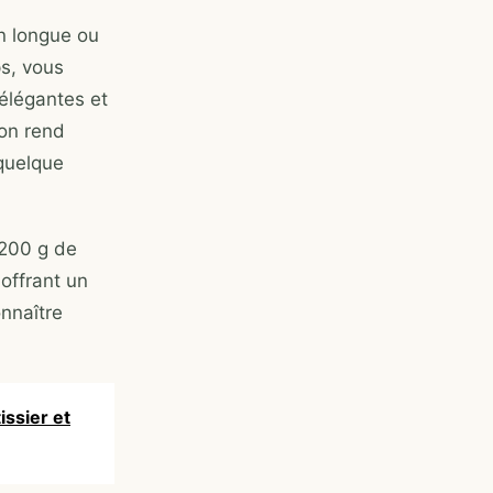
n longue ou
s, vous
 élégantes et
son rend
 quelque
 200 g de
offrant un
onnaître
issier et