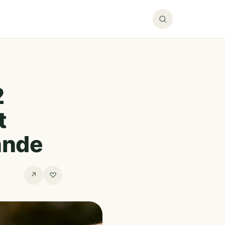
2
t
ande
↗
♡