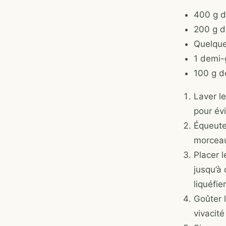
400 g d
200 g 
Quelque
1 demi-
100 g d
Laver l
pour évi
Équeute
morceau
Placer 
jusqu’à
liquéfie
Goûter l
vivacité