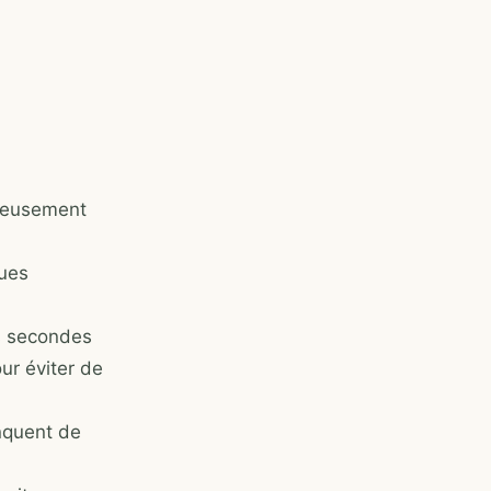
gneusement
ques
es secondes
ur éviter de
anquent de