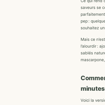
Ce qui rend c
saveurs se c
parfaitement
pep : quelque
souhaitez un
Mais ce n’es
l’alourdir : 
sablés natur
mascarpone, e
Comment
minutes
Voici la vers