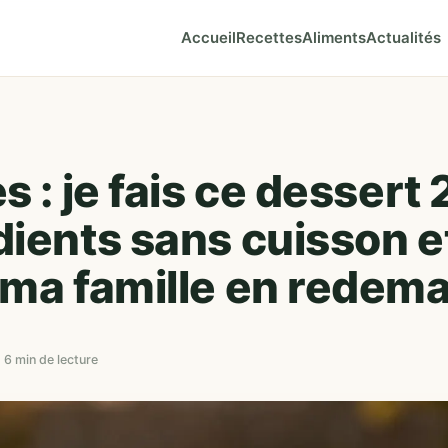
Accueil
Recettes
Aliments
Actualités
s : je fais ce dessert 
dients sans cuisson e
 ma famille en redem
 6 min de lecture