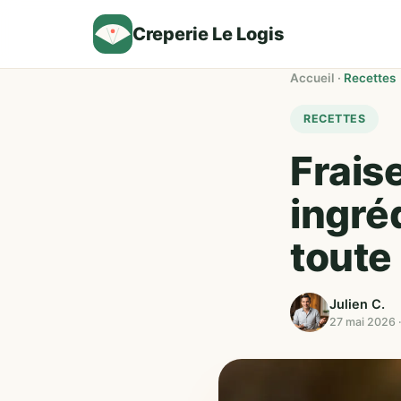
Creperie Le Logis
Accueil
·
Recettes
RECETTES
Fraise
ingré
toute
Julien C.
27 mai 2026 ·