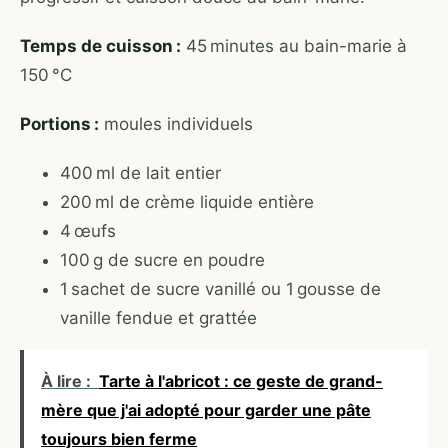
Temps de cuisson :
45 minutes au bain-marie à
150 °C
Portions :
moules individuels
400 ml de lait entier
200 ml de crème liquide entière
4 œufs
100 g de sucre en poudre
1 sachet de sucre vanillé ou 1 gousse de
vanille fendue et grattée
À lire :
Tarte à l'abricot : ce geste de grand-
mère que j'ai adopté pour garder une pâte
toujours bien ferme