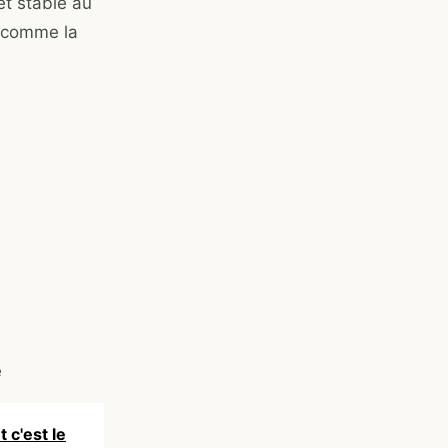
et stable au
t comme la
e
 c'est le