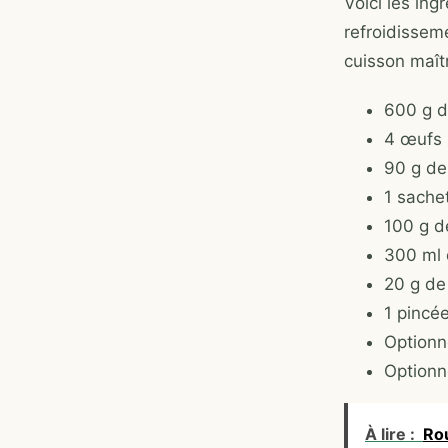
Voici les ing
refroidissem
cuisson maît
600 g d
4 œufs
90 g de
1 sachet
100 g d
300 ml d
20 g de 
1 pincée
Optionne
Optionn
À lire :
Rou