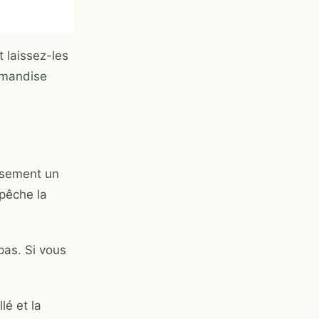
 laissez-les
urmandise
usement un
mpêche la
pas. Si vous
lé et la