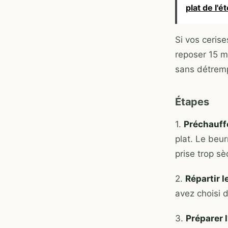
plat de l'é
Si vos ceris
reposer 15 m
sans détremp
Étapes
1.
Préchauffe
plat. Le beur
prise trop sè
2.
Répartir l
avez choisi 
3.
Préparer l