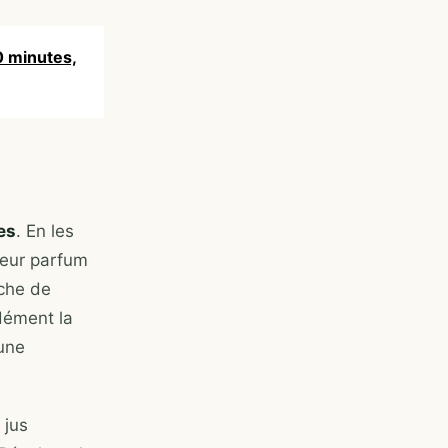
0 minutes,
es
. En les
leur parfum
oche de
dément la
 une
 jus