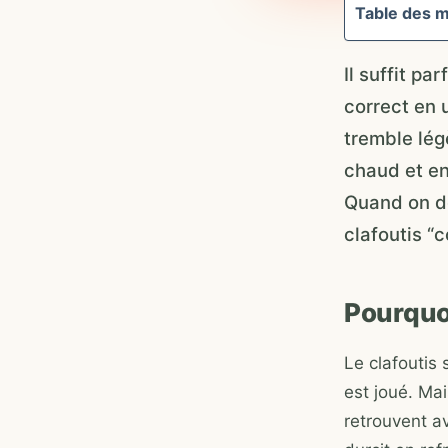
Table des m
Il suffit p
correct en u
tremble lég
chaud et en
Quand on déc
clafoutis “
Pourquo
Le clafoutis 
est joué. Mai
retrouvent a