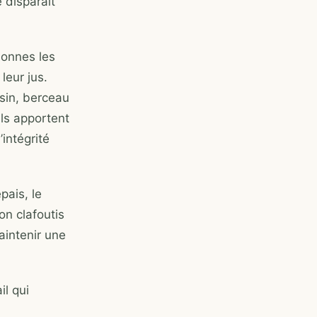
e disparaît
sonnes les
leur jus.
usin, berceau
ils apportent
intégrité
pais, le
on clafoutis
aintenir une
l qui