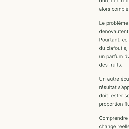
durcit en ref
alors complè
Le problème 
dénoyautent 
Pourtant, ce 
du clafoutis,
un parfum d’
des fruits.
Un autre écue
résultat s’a
doit rester 
proportion fl
Comprendre c
change réell