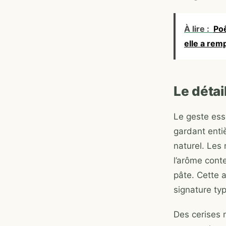
À lire :
Poê
elle a re
Le détai
Le geste ess
gardant enti
naturel. Les
l’arôme cont
pâte. Cette 
signature typ
Des cerises n