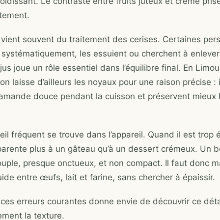
roidissant. Le contraste entre fruits juteux et crème pris
tement.
vient souvent du traitement des cerises. Certaines per
systématiquement, les essuient ou cherchent à enlever 
jus joue un rôle essentiel dans l’équilibre final. En Limo
 on laisse d’ailleurs les noyaux pour une raison précise : 
amande douce pendant la cuisson et préservent mieux l’
il fréquent se trouve dans l’appareil. Quand il est trop é
pparente plus à un gâteau qu’à un dessert crémeux. Un b
souple, presque onctueux, et non compact. Il faut donc m
uide entre œufs, lait et farine, sans chercher à épaissir.
es erreurs courantes donne envie de découvrir ce détai
ement la texture.