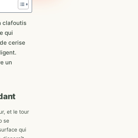
 clafoutis
e qui
 de cerise
igent.
re un
dant
, et le tour
p se
surface qui