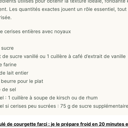
rédients utilisés pour obtenir la texture idéale, fondante 
ent. Les quantités exactes jouent un rôle essentiel, tou
risée.
e cerises entières avec noyaux
 sucre
 de sucre vanillé ou 1 cuillère à café d’extrait de vanille
e farine
e lait entier
beurre pour le plat
 de sel
l : 1 cuillère à soupe de kirsch ou de rhum
el si cerises peu sucrées : 75 g de sucre supplémentair
lé de courgette farci : je le prépare froid en 20 minutes et