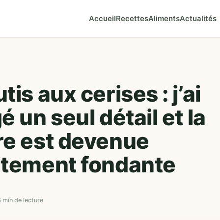
Accueil
Recettes
Aliments
Actualités
tis aux cerises : j’ai
é un seul détail et la
re est devenue
itement fondante
6 min de lecture