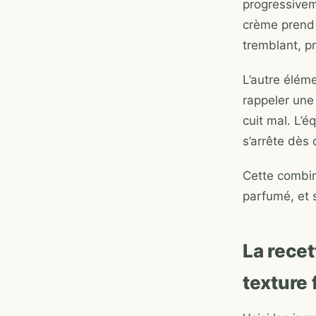
progressiveme
crème prend 
tremblant, p
L’autre éléme
rappeler une 
cuit mal. L’é
s’arrête dès
Cette combina
parfumé, et s
La recet
texture