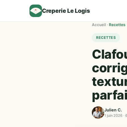
Creperie Le Logis
Accueil
·
Recettes
RECETTES
Clafou
corrig
textu
parfa
Julien C.
1 juin 2026 · 