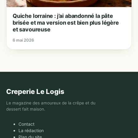
Quiche lorraine : j’ai abandonné la pâte
brisée et ma version est bien plus légère
et savoureuse
6 mai 2026
Creperie Le Logis
Le magazine des amoureux de la crêpe et du
dessert fait maison.
Contact
La rédaction
Plan du site